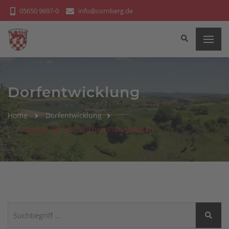
Bitte
05650 9697-0
info@cornberg.de
beachten
Sie:
Diese
Website
enthält
ein
Dorfentwicklung
Barrierefreiheitssystem.
Home
Dorfentwicklung
Protokoll der öffentlichen Planwerkstatt