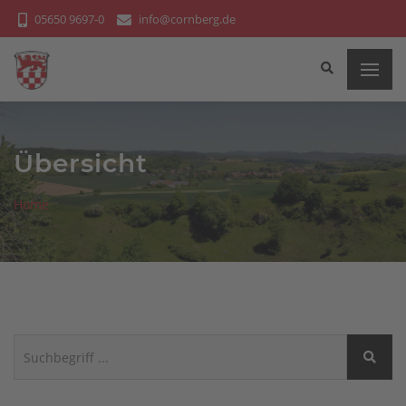
Bitte
05650 9697-0
info@cornberg.de
beachten
Sie:
Diese
Website
enthält
ein
Übersicht
Barrierefreiheitssystem.
Home