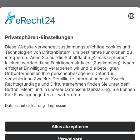
Am Markt 8, 36219 Cornberg
(+49) 5650 9697-0
info@cornberg.de
www.cornberg.de