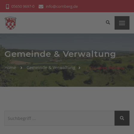
Bitte
05650 9697-0
info@cornberg.de
beachten
Sie:
Diese
Website
enthält
ein
Gemeinde & Verwaltung
Barrierefreiheitssystem.
Home
Gemeinde & Verwaltung
Digitales Rathaus