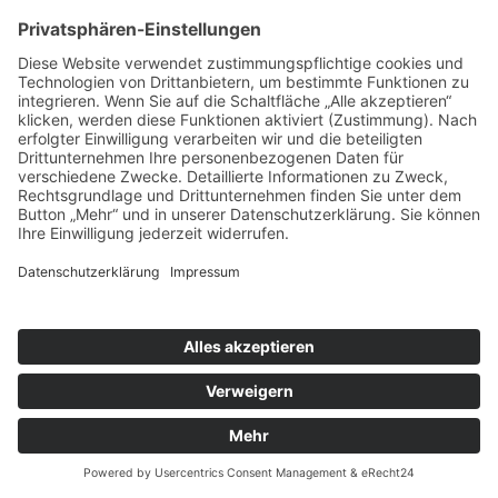
Brandschutz und die Hilfeleistung in ihrem Gebiet. Sie
haben dazu insbesondere eine den örtlichen Verhältnissen
entsprechende leistungsfähige Feuerwehr aufzustellen,
auszurüsten, zu unterhalten und einzusetzen.
Aktives Mitglied der Freiwilligen Feuerwehren können nur
Gemeindeeinwohner sein, die für den Einsatzdienst
gesundheitlich geeignet sind und das 16., aber noch nicht
das 62. Lebensjahr vollendet haben. An einer Mitgliedschaft
interessierte Personen können sich an ihre Gemeinde
(Freiwillige Feuerwehr) wenden. Die Mitglieder der
Freiwilligen Feuerwehren verrichten ihren Dienst
ehrenamtlich. Sie haben einen gesetzlichen Anspruch auf
Verdienstausfall und teilweise auf Gewährung einer
Aufwandsentschädigung nach kommunaler Satzung.
Rechtsgrundlage:
Hessisches Gesetz über den Brandschutz, die Allgemeine