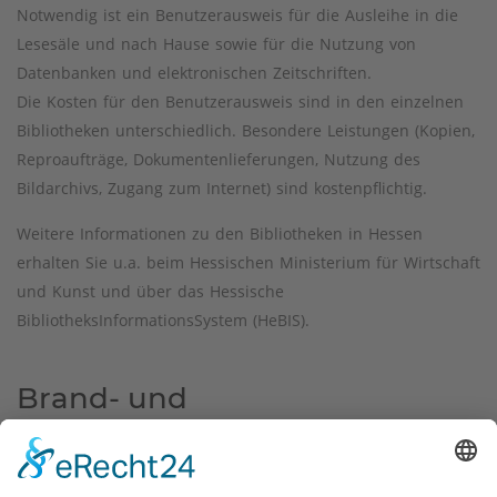
Notwendig ist ein Benutzerausweis für die Ausleihe in die
Lesesäle und nach Hause sowie für die Nutzung von
Datenbanken und elektronischen Zeitschriften.
Die Kosten für den Benutzerausweis sind in den einzelnen
Bibliotheken unterschiedlich. Besondere Leistungen (Kopien,
Reproaufträge, Dokumentenlieferungen, Nutzung des
Bildarchivs, Zugang zum Internet) sind kostenpflichtig.
Weitere Informationen zu den Bibliotheken in Hessen
erhalten Sie u.a. beim Hessischen Ministerium für Wirtschaft
und Kunst und über das Hessische
BibliotheksInformationsSystem (HeBIS).
Brand- und
Katastrophenschutz
In Hessen obliegen den Gemeinden der abwehrende