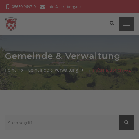
Bitte
05650 9697-0
info@cornberg.de
beachten
Sie:
Diese
Website
enthält
ein
Gemeinde & Verwaltung
Barrierefreiheitssystem.
Home
Gemeinde & Verwaltung
Informationen A-Z