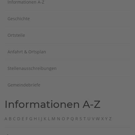
Informationen A-Z
Geschichte
Ortsteile
Anfahrt & Ortsplan
Stellenausschreibungen
Gemeindebriefe
Informationen A-Z
A
B
C
D
E
F
G
H
I
J
K
L
M
N
O
P
Q
R
S
T
U
V
W
X Y
Z