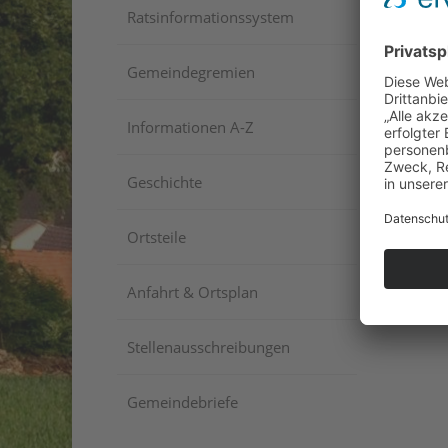
Ratsinformationssystem
Gemeindegremien
Informationen A-Z
Geschichte
Ortsteile
Anfahrt & Ortsplan
Stellenausschreibungen
Gemeindebriefe