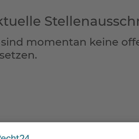
tuelle Stellenaussc
 sind momentan keine offe
setzen.