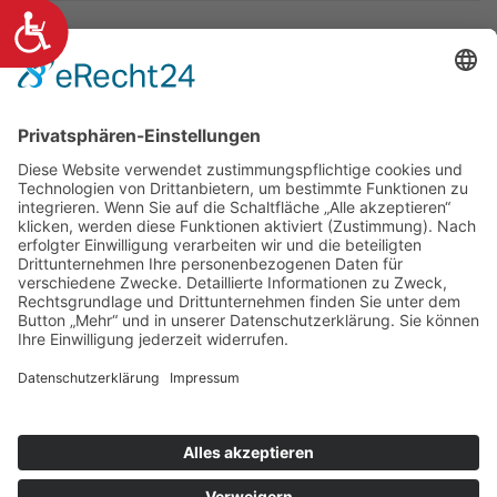
Barrierefreiheit
Am Markt 8, 36219 Cornberg
(+49) 5650 9697-0
info@cornberg.de
www.cornberg.de