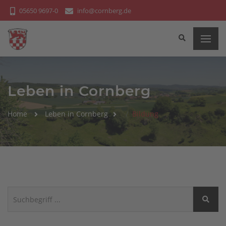
Bitte
05650 9697-0
info@cornberg.de
beachten
Sie:
Diese
Website
enthält
ein
Leben in Cornberg
Barrierefreiheitssystem.
Home
Leben in Cornberg
Bildung