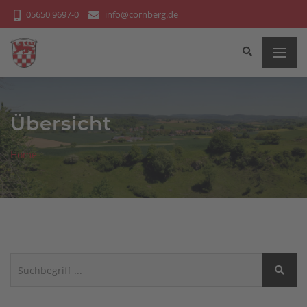
Bitte
05650 9697-0
info@cornberg.de
beachten
Sie:
Diese
Website
enthält
ein
Übersicht
Barrierefreiheitssystem.
Home