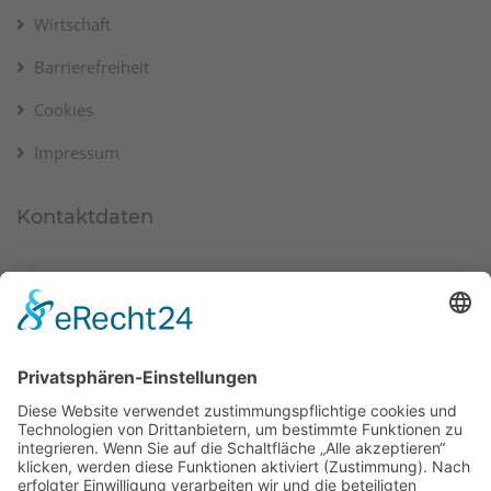
Wirtschaft
Barrierefreiheit
Cookies
Impressum
Kontaktdaten
Am Markt 8, 36219 Cornberg
(+49) 5650 9697-0
info@cornberg.de
www.cornberg.de