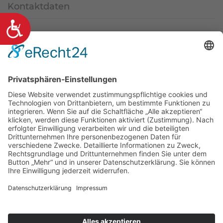
Kontaktdaten
Barrierefreiheit
Am Markt 8, 36219 Cornberg
(+49) 5650 9697-0
info@cornberg.de
www.cornberg.de