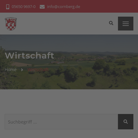
Bitte
05650 9697-0
info@cornberg.de
beachten
Sie:
Diese
Website
enthält
ein
Wirtschaft
Barrierefreiheitssystem.
Home
Wirtschaft