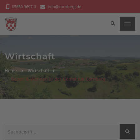
Bitte
05650 9697-0
info@cornberg.de
beachten
Sie:
Diese
Website
enthält
ein
Wirtschaft
Barrierefreiheitssystem.
Home
Wirtschaft
Bauen & Wohnen in der Gemeinde Cornberg