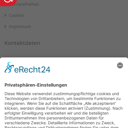
Barrierefreiheit
Cookies
Impressum
Kontaktdaten
Am Markt 8, 36219 Cornberg
(+49) 5650 9697-0
info@cornberg.de
www.cornberg.de